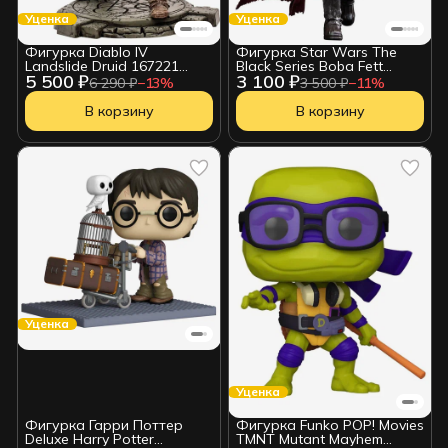
Уценка
Уценка
Фигурка Diablo IV
Фигурка Star Wars The
Landslide Druid 167221
Black Series Boba Fett
5 500 ₽
3 100 ₽
УЦЕНКА
F55465L2 УЦЕНКА
6 290 ₽
−
13
%
3 500 ₽
−
11
%
В корзину
В корзину
Уценка
Уценка
Фигурка Гарри Поттер
Фигурка Funko POP! Movies
Deluxe Harry Potter
TMNT Mutant Mayhem