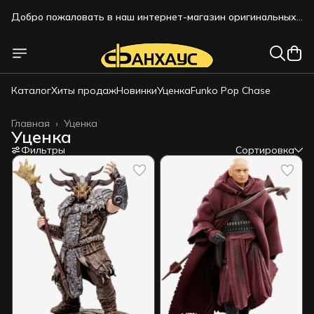
Добро пожаловать в наш интернет-магазин оригинальных
коллекционных фигурок!!!
Добро пожаловать в наш интернет-магазин оригинальных
коллекционных фигурок!!!
Каталог
Хиты продаж
Новинки
Уценка
Funko Pop Chase
Главная
›
Уценка
Уценка
Фильтры
Сортировка