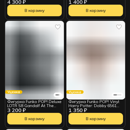
4 300 ₽
1 400 ₽
Anniversary Harry Potter
Donatello (1394) 7233
Pushing Trolley (135) 57360
УЦЕНКА
УЦЕНКА
В корзину
В корзину
Уценка
Уценка
Фигурка Funko POP! Deluxe
Фигурка Funko POP! Vinyl:
LOTR S8 Gandalf At The
Harry Potter: Dobby 6561
3 200 ₽
1 350 ₽
Doors of Durin (GW) (1746)
УЦЕНКА
83784 . УЦЕНКА
В корзину
В корзину