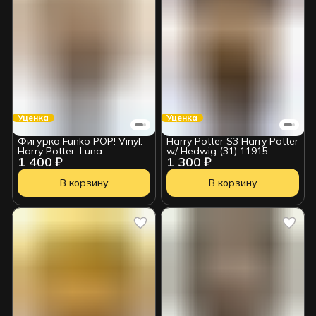
Уценка
Уценка
Фигурка Funko POP! Vinyl:
Harry Potter S3 Harry Potter
Harry Potter: Luna
w/ Hedwig (31) 11915
1 400 ₽
1 300 ₽
Lovegood 6572 УЦЕНКА
УЦЕНКА
В корзину
В корзину