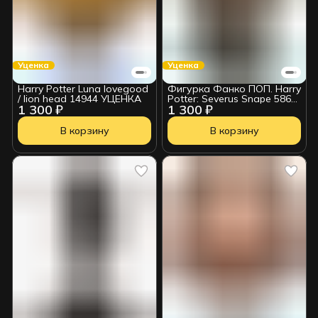
Уценка
Уценка
Harry Potter Luna lovegood
Фигурка Фанко ПОП. Harry
/ lion head 14944 УЦЕНКА
Potter: Severus Snape 5862
1 300 ₽
1 300 ₽
Уценка
В корзину
В корзину