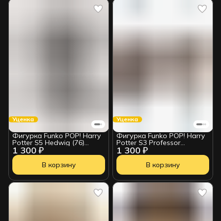
Уценка
Уценка
Фигурка Funko POP! Harry
Фигурка Funko POP! Harry
Potter S5 Hedwig (76)
Potter S3 Professor
1 300 ₽
1 300 ₽
35510 УЦЕНКА
McGonagall (37) 10989
УЦЕНКА
В корзину
В корзину