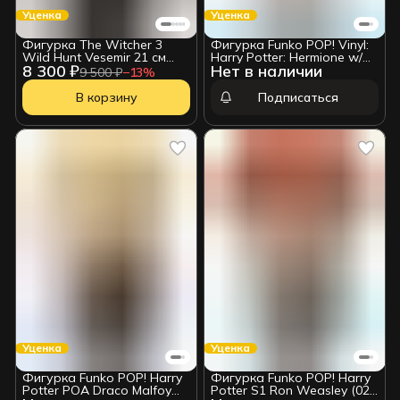
Уценка
Уценка
Фигурка The Witcher 3
Фигурка Funko POP! Vinyl:
Wild Hunt Vesemir 21 см
Harry Potter: Hermione w/
8 300 ₽
Нет в наличии
0761568009996 Уценка
Time Turner 14937 УЦЕНКА
9 500 ₽
−
13
%
В корзину
Подписаться
Уценка
Уценка
Фигурка Funko POP! Harry
Фигурка Funko POP! Harry
Potter POA Draco Malfoy
Potter S1 Ron Weasley (02)