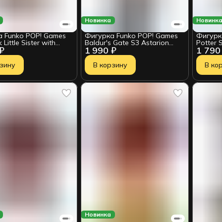
Новинка
Новинк
 Funko POP! Games
Фигурка Funko POP! Games
Фигурк
 Little Sister with
Baldur's Gate S3 Astarion
Potter 
 ₽
1 990 ₽
1 790
 (1143) 90830
Shirtless (Exc) (1190) 91678
(Yule) (
рзину
В корзину
В ко
Новинка