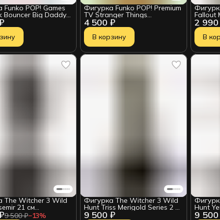
 Funko POP! Games
Фигурка Funko POP! Premium
Фигурк
k Bouncer Big Daddy
TV Stranger Things
Fallou
 ₽
4 500 ₽
2 990
) 90832
Demogorgon (On Fire) (Exc)
15см 4
(1831) 88400
рзину
В корзину
В ко
 The Witcher 3 Wild
Фигурка The Witcher 3 Wild
Фигурка
semir 21 см
Hunt Triss Merigold Series 2 21
Hunt Ye
 ₽
9 500 ₽
9 500
009996 Уценка
см 0761568007589
076156
9 500 ₽
−
13
%