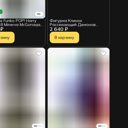
а
а Funko POP! Harry
Фигурка Клинок
S8 Minerva McGonagall
Рассекающий Демонов
 ₽
2 640 ₽
93) 42830
Kimetsu no Yaiba Makomo Ver.
B 4983164183108
рзину
В корзину