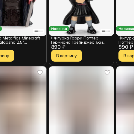
Новинка
Новинк
 Metalfigs Minecraft
Фигурка Гарри Поттер
Фигурка
algosha 2.5"
Гермиона Грейнджер 6см
Поттер 
890 ₽
890 ₽
1232741
36127
210090
рзину
В корзину
В ко