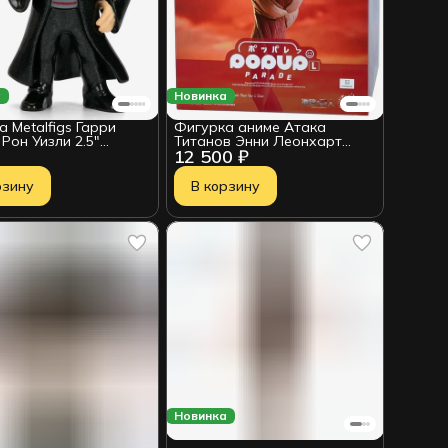
а
Новинка
 Metalfigs Гарри
Фигурка аниме Атака
Рон Уизли 2.5"
Титанов Энни Леонхарт
12 500 ₽
1239108
Annie Leonhart Female Titan
Ver POP UP PARADE
рзину
В корзину
Новинка