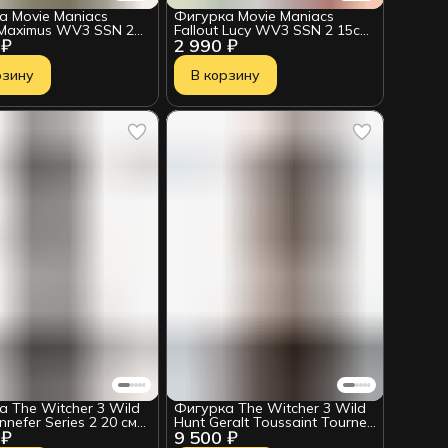
а Movie Maniacs
Фигурка Movie Maniacs
t Maximus WV3 SSN 2
Fallout Lucy WV3 SSN 2 15см
 ₽
2 990 ₽
1276
41283
рзину
В корзину
 The Witcher 3 Wild
Фигурка The Witcher 3 Wild
nnefer Series 2 20 см
Hunt Geralt Toussaint Tourney
 ₽
9 500 ₽
8005295
Armor 24 см