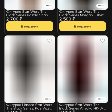
Фигурка Star Wars The
Фигурка Star Wars The
Black Series Bastila Shan
Black Series Morgan Elsbeth
2 700 ₽
2 500 ₽
HSB246
HSB244
В корзину
В корзину
Фигурка Hasbro Star Wars
Фигурка Star Wars The
The Black Series, Paz Vizsla
Black Series Ahsoka HK-87
(The Mandalorian)
Assassin Droid 212092