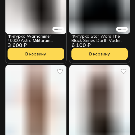
Фигурка Warhammer
Фигурка Star Wars The
40000 Astra Militarum
Black Series Darth Vader
3 600 ₽
6 100 ₽
Commissar Wv10 18см
G03645L0
109016
В корзину
В корзину