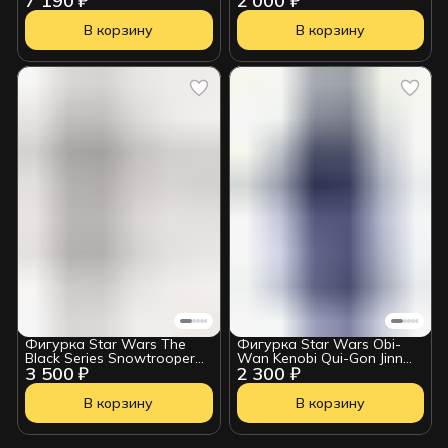
7 190 ₽
2 000 ₽
5010996204004
В корзину
В корзину
Фигурка Star Wars The
Фигурка Star Wars Obi-
Black Series Snowtrooper
Wan Kenobi Qui-Gon Jinn
3 500 ₽
2 300 ₽
214331
6210425
В корзину
В корзину