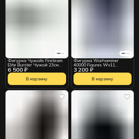
Фигурка Чужойs Fireteam
Фигурка Warhammer
Elite Burster Чужой 23см
40000 Figures Wv11
6 500 ₽
3 200 ₽
2517215
Lieutenant In Phobos Armor
(Space Marine) 18см
В корзину
В корзину