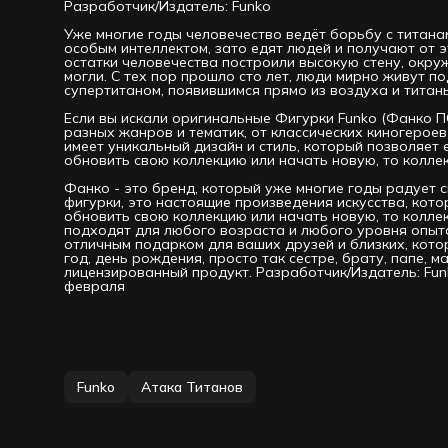
Разработчик/Издатель: Funko
Уже многие годы человечество ведёт борьбу с титан
особым интеллектом, зато едят людей и получают от
остатки человечества построили высокую стену, окру
могли. С тех пор прошло сто лет, люди мирно живут 
супертитаном, появившимся прямо из воздуха и титан
Если вы искали оригинальные Фигурки Funko (Фанко ПО
разных жанров и тематик, от классических киногеро
имеет уникальный дизайн и стиль, который позволяет 
обновить свою коллекцию или начать новую, то колле
Фанко - это бренд, который уже многие годы радует с
фигурки, это настоящие произведения искусства, кото
обновить свою коллекцию или начать новую, то колл
подходят для любого возраста и любого уровня опыта
отличным подарком для ваших друзей и близких, кот
год, день рождения, просто так сестре, брату, папе, 
лицензированный продукт. Разработчик/Издатель: Fun
февраля
Funko
Атака Титанов