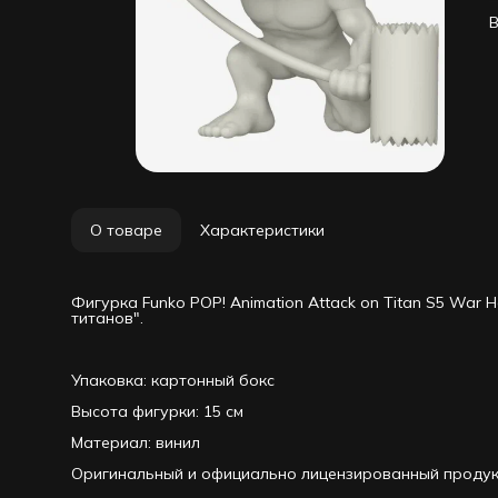
у
В
ч
л
п
о
п
Е
в
ж
с
у
н
к
Ф
Ф
О товаре
Характеристики
п
э
и
к
Фигурка Funko POP! Animation Attack on Titan S5 War 
Ф
титанов".
в
Ф
в
к
Упаковка: картонный бокс
п
Высота фигурки: 15 см
п
п
Материал: винил
Оригинальный и официально лицензированный продук