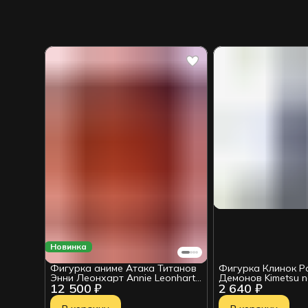
Новинка
Фигурка аниме Атака Титанов
Фигурка Клинок Р
Энни Леонхарт Annie Leonhart
Демонов Kimetsu n
12 500 ₽
2 640 ₽
Female Titan Ver POP UP
Yushiro
PARADE