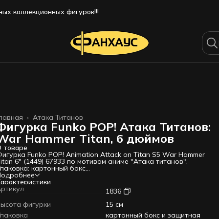
ых коллекционных фигурок!!!
лавная
›
Атака Титанов
Фигурка Funko POP! Атака Титанов:
War Hammer Titan, 6 дюймов
 товаре
игурка Funko POP! Animation Attack on Titan S5 War Hammer
itan 6" (1449) 67933 по мотивам аниме "Атака титанов".
паковка: картонный бокс
ысота фигурки: 15 см
Подробнее
атериал: винил
арактеристики
Оригинальный и официально лицензированный продукт
Артикул
1836
азработчик/Издатель: Funko
же многие годы человечество ведёт борьбу с титанами —
ысота фигурки
15 см
громными существами, которые не обладают особым
Упаковка
картонный бокс и защитная
нтеллектом, зато едят людей и получают от этого