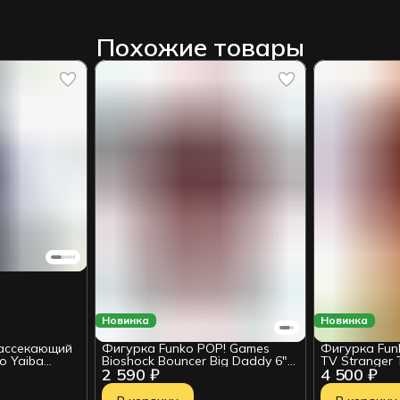
Похожие товары
Новинка
Новинка
ассекающий
Фигурка Funko POP! Games
Фигурка Fun
o Yaiba
Bioshock Bouncer Big Daddy 6"
TV Stranger
2 590 ₽
4 500 ₽
(1145) 90832
(On Fire) (Ex