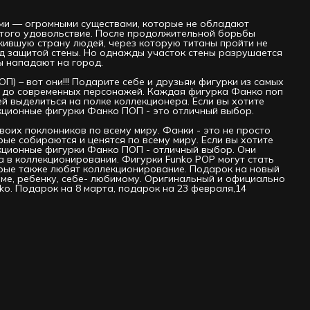
ами — огромными существами, которые не обладают
 этого удовольствие. После продолжительной борьбы
жившую страну людей, через которую титаны пройти не
под защитой стены. Но однажды участок стены разрушается
ы нападают на город.
П) – вот они!!! Подарите себе и друзьям фигурки из самых
ев до современных персонажей. Каждая фигурка Фанко поп
ей выделиться на полке коллекционера. Если вы хотите
кционные фигурки Фанко ПОП - это отличный выбор.
воих поклонников по всему миру. Фанки - это не просто
рые собираются и ценятся по всему миру. Если вы хотите
екционные фигурки Фанко ПОП - отличный выбор. Они
 в коллекционировании. Фигурки Funko РОР могут стать
орые также любят коллекционирование. Подарок на новый
маме, ребенку, себе- любимому. Оригинальный и официально
ko. Подарок на 8 марта, подарок на 23 февраля,14