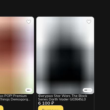
ko POP! Premium
Фигурка Star Wars The Black
 Things Demogorgon
Series Darth Vader G03645L0
6 100 ₽
c) (1831) 88400