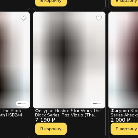
В корзину
В корзину
 The Black
Фигурка Hasbro Star Wars The
Фигурка Star
eth HSB244
Black Series, Paz Vizsla (The
Series Ahsok
7 190 ₽
2 000 ₽
Mandalorian) 5010996204004
Droid 212092
В корзину
В корзину