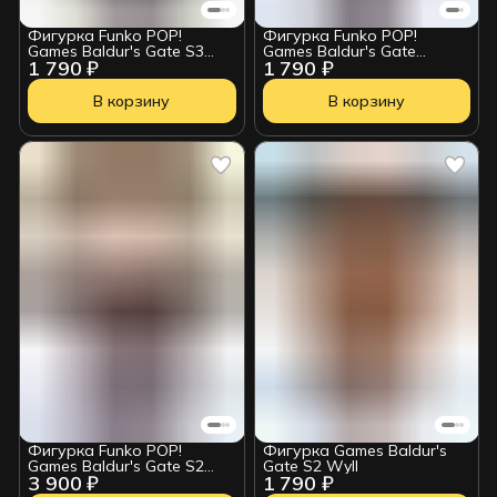
Фигурка Funko POP!
Фигурка Funko POP!
Games Baldur's Gate S3
Games Baldur's Gate
1 790 ₽
1 790 ₽
The Emperor (1189) 91595
Astarion w/Chase (1017)
84955
В корзину
В корзину
Фигурка Funko POP!
Фигурка Games Baldur's
Games Baldur's Gate S2
Gate S2 Wyll
3 900 ₽
1 790 ₽
Gale w/Chase (1146) 88347