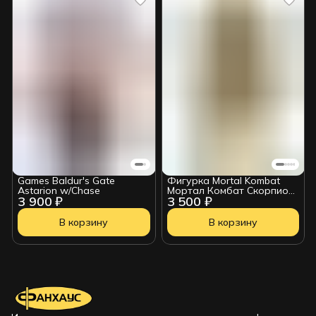
Games Baldur's Gate
Фигурка Mortal Kombat
Astarion w/Chase
Мортал Комбат Скорпион
3 900 ₽
3 500 ₽
Scorpion Klassics 18см
18025
В корзину
В корзину