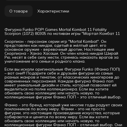
О товаре
Характеристики
Фигурка Funko POP! Games Mortal Kombat 11 Fatality
Scorpion (1072) 80305 по мотивам игры "Мортал Комбат 11
Скорпион - персонаж серии игр "Mortal Kombat". Он
представлен как ниндзя, одетый в жёлтый цвет, его
основное оружие - веревочный дротик. Настоящее имя
Скорпиона - Ханзо Хасаши. Он член клана ниндзя Ширай
Рю, несёт в себе силу мести, стремясь наказать врагов за
уничтожение его семьи и родного клана.
Если вы искали оригинальные Фигурки Funko (Фанко ПОП)
– вот они!!! Подарите себе и друзьям фигурки из самых
разных жанров и тематик, от классических киногероев до
современных персонажей. Каждая фигурка Фанко поп
имеет уникальный дизайн и стиль, который позволяет ей
выделиться на полке коллекционера. Если вы хотите
обновить свою коллекцию или начать новую, то
коллекционные фигурки Фанко ПОП - это отличный выбор.
Фанко - это бренд, который уже многие годы радует своих
поклонников по всему миру. Фанки - это не просто
фигурки, это настоящие произведения искусства, которые
собираются и ценятся по всему миру. Если вы хотите
обновить свою коллекцию или начать новую, то
коллекционные фигурки Фанко ПОП - отличный выбор. Они