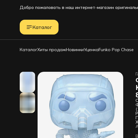
Добро пожаловать в наш интернет-магазин оригинальн
Каталог
Каталог
Хиты продаж
Новинки
Уценка
Funko Pop Chase
Г
О
Ф
(
Р
С
в
Х
б
м
Е
В