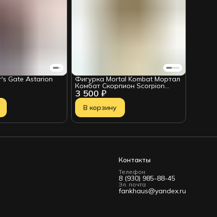
's Gate Astarion
Фигурка Mortal Kombat Мортал
Комбат Скорпион Scorpion
3 500 ₽
Klassics 18см 18025
В корзину
Контакты
Телефон
8 (930) 985-88-45
Эл. почта
fankhaus@yandex.ru