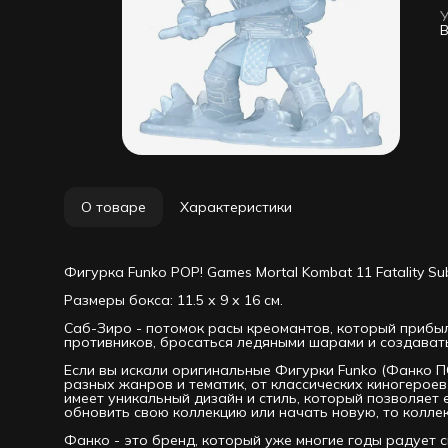
в
ж
В
с
у
н
к
Ф
Ф
п
э
и
к
Ф
в
Ф
О товаре
Характеристики
в
к
п
п
Фигурка Funko POP! Games Mortal Kombat 11 Fatality S
п
Размеры бокса: 11.5 х 9 х 16 см.
Саб-Зиро - потомок расы креомантов, который прибыл
противников, бросаться ледяными шарами и создавать
Если вы искали оригинальные Фигурки Funko (Фанко ПО
разных жанров и тематик, от классических киногеро
имеет уникальный дизайн и стиль, который позволяет 
обновить свою коллекцию или начать новую, то колле
Фанко - это бренд, который уже многие годы радует с