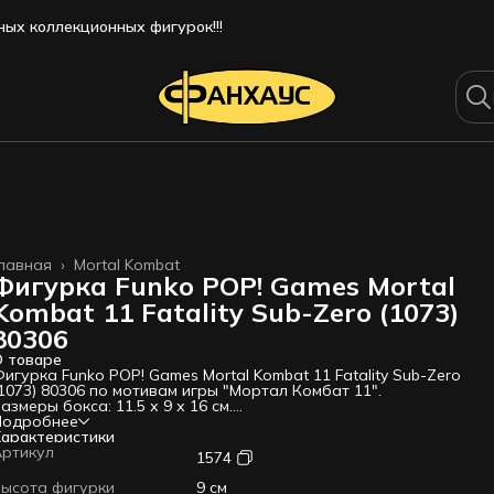
ых коллекционных фигурок!!!
лавная
›
Mortal Kombat
Фигурка Funko POP! Games Mortal
Kombat 11 Fatality Sub-Zero (1073)
80306
 товаре
игурка Funko POP! Games Mortal Kombat 11 Fatality Sub-Zero
1073) 80306 по мотивам игры "Мортал Комбат 11".
азмеры бокса: 11.5 х 9 х 16 см.
аб-Зиро - потомок расы креомантов, который прибыл из
Подробнее
нешнего мира. Он умеет замораживать своих противников,
арактеристики
росаться ледяными шарами и создавать оружие изо льда -
Артикул
1574
ечи, кинжалы и молоты.
сли вы искали оригинальные Фигурки Funko (Фанко ПОП) –
ысота фигурки
9 см