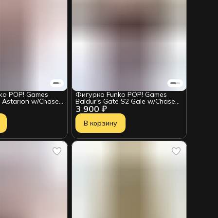
ko POP! Games
Фигурка Funko POP! Games
e Astarion w/Chase
Baldur's Gate S2 Gale w/Chase
3 900 ₽
(1146) 88347
В корзину