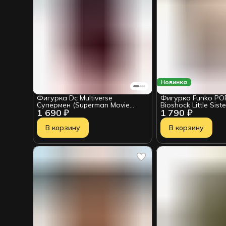
Новинка
Фигурка Dc Multiverse
Фигурка Funko PO
Супермен (Superman Movie
Bioshock Little Sist
1 690 ₽
1 790 ₽
2025) 18 см
(1143) 90830
В корзину
В корзину