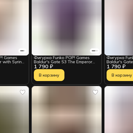
P! Games
Фигурка Funko POP! Games
Фигурка Fun
er with Syringe
Baldur's Gate S3 The Emperor
Baldur's Gat
1 790 ₽
1 790 ₽
(1189) 91595
(1017) 84955
В корзину
В корзину