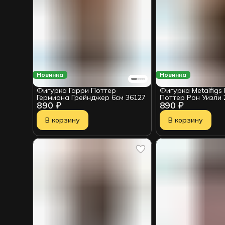
Новинка
Новинка
Фигурка Гарри Поттер
Фигурка Metalfigs
Гермиона Грейнджер 6см 36127
Поттер Рон Уизли 2
890 ₽
890 ₽
2100901239108
В корзину
В корзину