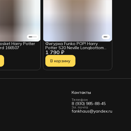
sket Harry Potter
Фигурка Funko POP! Harry
rd 166507
Potter S20 Neville Longbottom
1 790 ₽
(194) 90271
В корзину
Контакты
Телефон
8 (930) 985-88-45
Эл. почта
fankhaus@yandex.ru