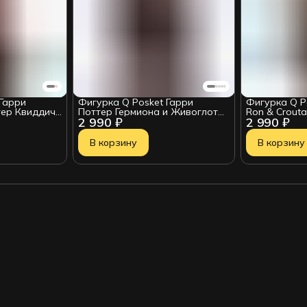
Гарри
Фигурка Q Posket Гарри
Фигурка Q Po
тер Квиддич
Поттер Гермиона и Живоглот
Ron & Crouta
2 990 ₽
2 990 ₽
14см BP16651P
В корзину
В корзину