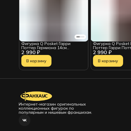
Фигурка Q Posket Гарри
Фигурка Q Posket 
Поттер Гермиона 14см
Поттер Гарри Пот
2 990 ₽
2 990 ₽
BP35691P
14см BP19968P
В корзину
В корзину
Интернет-магазин оригинальных
коллекционных фигурок по
популярным и нишевым франшизам.