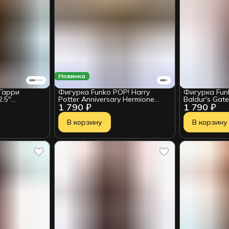
Новинка
 Гарри
Фигурка Funko POP! Harry
Фигурка Fun
.5"
Potter Anniversary Hermione
Baldur's Gat
1 790 ₽
1 790 ₽
Granger w/Wand (133) 57367
(1017) 84955
В корзину
В корзину