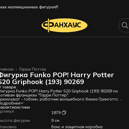
ых коллекционных фигурок!!!
лавная
›
Гарри Поттер
Фигурка Funko POP! Harry Potter
S20 Griphook (193) 90269
 товаре
игурка Funko POP! Harry Potter S20 Griphook (193) 90269 по
отивам франшизы "Гарри Поттер".
рюкохват - гоблин, работник волшебного банка Гринготтс. В
оде разговора, который подслушивают Гарри с друзьями,
Подробнее
рюкохват рассказывает, что меч Гриффиндора, который ему
арактеристики
оверили отнести в сейф Пожиратели, ненастоящий. Вместе с
Артикул
1879
ином, Гарри, Роном и Гермионой гоблин попадает в плен к
егерям", дальше в особняк Малфоев. Оттуда его спасает
ысота фигурки
9 см
арри Поттер.
Упаковка
бокс и защитная коробка
сли вы искали оригинальные Фигурки Funko (Фанко поп) – вот