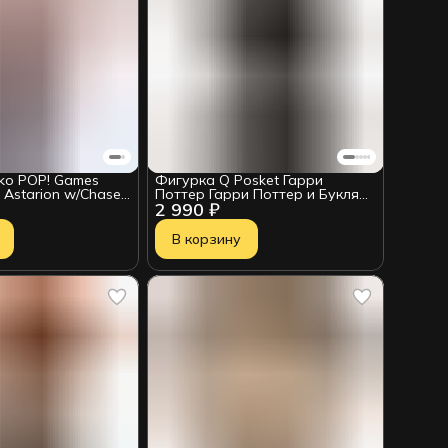
ko POP! Games
Фигурка Q Posket Гарри
e Astarion w/Chase
Поттер Гарри Поттер и Букля
2 990 ₽
14см BP35894P
В корзину