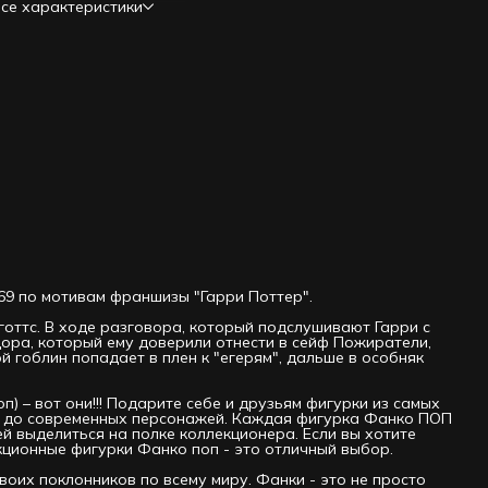
се характеристики
ни!!! Подарите себе и друзьям фигурки из самых разных
анров и тематик, от классических киногероев до
современных персонажей. Каждая фигурка Фанко ПОП имеет
никальный дизайн и стиль, который позволяет ей выделиться
а полке коллекционера. Если вы хотите обновить свою
оллекцию или начать новую, то коллекционные фигурки
анко поп - это отличный выбор.
анко - это бренд, который уже многие годы радует своих
оклонников по всему миру. Фанки - это не просто фигурки,
то настоящие произведения искусства, которые собираются
 ценятся по всему миру. Если вы хотите обновить свою
оллекцию или начать новую, то коллекционные фигурки
анко ПОП - отличный выбор. Они подходят для любого
озраста и любого уровня опыта в коллекционировании.
игурки Funko РОР могут стать отличным подарком для
аших друзей и близких, которые также любят
оллекционирование. Подарок на новый год, день рождения,
росто так сестре, брату, папе, маме, ребенку, себе-
любимому. Оригинальный и официально лицензированный
0269 по мотивам франшизы "Гарри Поттер".
родукт. Разработчик/Издатель: Funko
готтс. В ходе разговора, который подслушивают Гарри с
ора, который ему доверили отнести в сейф Пожиратели,
й гоблин попадает в плен к "егерям", дальше в особняк
) – вот они!!! Подарите себе и друзьям фигурки из самых
ев до современных персонажей. Каждая фигурка Фанко ПОП
ей выделиться на полке коллекционера. Если вы хотите
кционные фигурки Фанко поп - это отличный выбор.
воих поклонников по всему миру. Фанки - это не просто