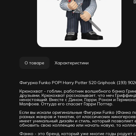
В
о
ж
у
н
к
Ф
Ф
п
э
и
к
Ф
в
Ф
О товаре
Характеристики
в
к
п
Фигурка Funko POP! Harry Potter S20 Griphook (193) 9
п
Крюкохват - гоблин, работник волшебного банка Грин
друзьями, Крюкохват рассказывает, что меч Гриффинд
ненастоящий. Вместе с Дином, Гарри, Роном и Гермионо
Малфоев. Оттуда его спасает Гарри Поттер.
Если вы искали оригинальные Фигурки Funko (Фанко поп
разных жанров и тематик, от классических киногеро
имеет уникальный дизайн и стиль, который позволяет 
обновить свою коллекцию или начать новую, то колле
Фанко - это бренд, который уже многие годы радует с