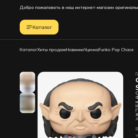
Добро пожаловать в наш интернет-магазин оригинальн
Каталог
Каталог
Хиты продаж
Новинки
Уценка
Funko Pop Chase
Г
О
Ф
м
К
х
К
Х
д
Д
"
В
Г
Е