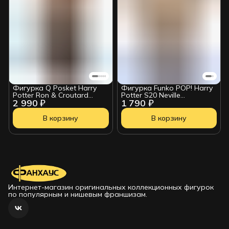
Фигурка Q Posket Harry
Фигурка Funko POP! Harry
Potter Ron & Croutard
Potter S20 Neville
2 990 ₽
1 790 ₽
166507
Longbottom (194) 90271
В корзину
В корзину
Интернет-магазин оригинальных коллекционных фигурок
по популярным и нишевым франшизам.