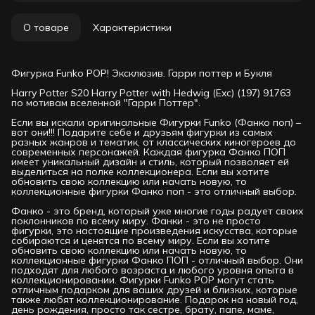
О товаре
Характеристики
Фигурка Funko POP! Эксклюзив. Гарри поттер и Букля
Harry Potter S20 Harry Potter with Hedwig (Exc) (197) 91763
по мотивам вселенной "Гарри Поттер".
Если вы искали оригинальные Фигурки Funko (Фанко поп) –
вот они!!! Подарите себе и друзьям фигурки из самых
разных жанров и тематик, от классических киногероев до
современных персонажей. Каждая фигурка Фанко ПОП
имеет уникальный дизайн и стиль, который позволяет ей
выделиться на полке коллекционера. Если вы хотите
обновить свою коллекцию или начать новую, то
коллекционные фигурки Фанко поп - это отличный выбор.
Фанко - это бренд, который уже многие годы радует своих
поклонников по всему миру. Фанки - это не просто
фигурки, это настоящие произведения искусства, которые
собираются и ценятся по всему миру. Если вы хотите
обновить свою коллекцию или начать новую, то
коллекционные фигурки Фанко ПОП - отличный выбор. Они
подходят для любого возраста и любого уровня опыта в
коллекционировании. Фигурки Funko РОР могут стать
отличным подарком для ваших друзей и близких, которые
также любят коллекционирование. Подарок на новый год,
день рождения, просто так сестре, брату, папе, маме,