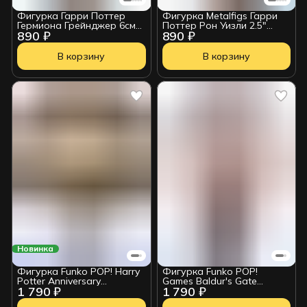
Фигурка Гарри Поттер
Фигурка Metalfigs Гарри
Гермиона Грейнджер 6см
Поттер Рон Уизли 2.5"
890 ₽
890 ₽
36127
2100901239108
В корзину
В корзину
Новинка
Фигурка Funko POP! Harry
Фигурка Funko POP!
Potter Anniversary
Games Baldur's Gate
1 790 ₽
1 790 ₽
Hermione Granger w/Wand
Astarion w/Chase (1017)
(133) 57367
84955