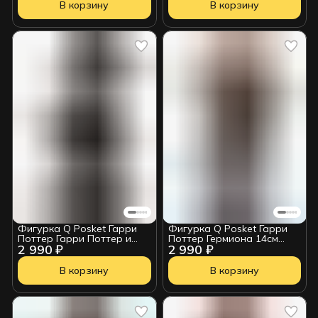
В корзину
В корзину
Фигурка Q Posket Гарри
Фигурка Q Posket Гарри
Поттер Гарри Поттер и
Поттер Гермиона 14см
2 990 ₽
2 990 ₽
Букля 14см BP35894P
BP35691P
В корзину
В корзину