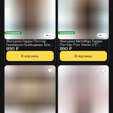
Новинка
Новинка
Фигурка Гарри Поттер
Фигурка Metalfigs Гарри
Гермиона Грейнджер 6см
Поттер Рон Уизли 2.5"
890 ₽
890 ₽
36127
2100901239108
В корзину
В корзину