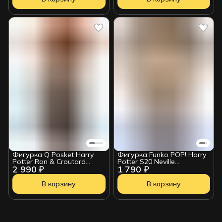
Фигурка Q Posket Harry
Фигурка Funko POP! Harry
Potter Ron & Croutard
Potter S20 Neville
2 990 ₽
1 790 ₽
166507
Longbottom (194) 90271
В корзину
В корзину