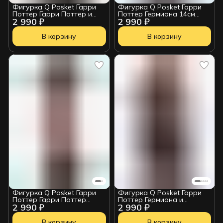
Фигурка Q Posket Гарри
Фигурка Q Posket Гарри
Поттер Гарри Поттер и
Поттер Гермиона 14см
2 990 ₽
2 990 ₽
Букля 14см BP35894P
BP35691P
В корзину
В корзину
Фигурка Q Posket Гарри
Фигурка Q Posket Гарри
Поттер Гарри Поттер
Поттер Гермиона и
2 990 ₽
2 990 ₽
Квиддич 14см BP19968P
Живоглот 14см BP16651P
В корзину
В корзину