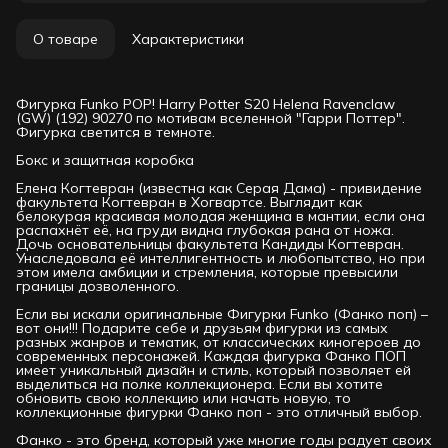
О товаре
Характеристики
Фигурка Funko POP! Harry Potter S20 Helena Ravenclaw
(GW) (192) 90270 по мотивам вселенной "Гарри Поттер".
Фигурка светится в темноте.
Бокс и защитная коробка
Елена Когтевран (известна как Серая Дама) - привидение
факультета Когтевран в Хогвартсе. Выглядит как
белокурая красивая молодая женщина в мантии, если она
распахнёт её, на груди видна глубокая рана от ножа.
Дочь основательницы факультета Кандиды Когтевран.
Унаследовала её интеллигентность и любопытство, но при
этом имела амбиции и стремления, которые превысили
границы дозволенного.
Если вы искали оригинальные Фигурки Funko (Фанко поп) –
вот они!!! Подарите себе и друзьям фигурки из самых
разных жанров и тематик, от классических киногероев до
современных персонажей. Каждая фигурка Фанко ПОП
имеет уникальный дизайн и стиль, который позволяет ей
выделиться на полке коллекционера. Если вы хотите
обновить свою коллекцию или начать новую, то
коллекционные фигурки Фанко поп - это отличный выбор.
Фанко - это бренд, который уже многие годы радует своих