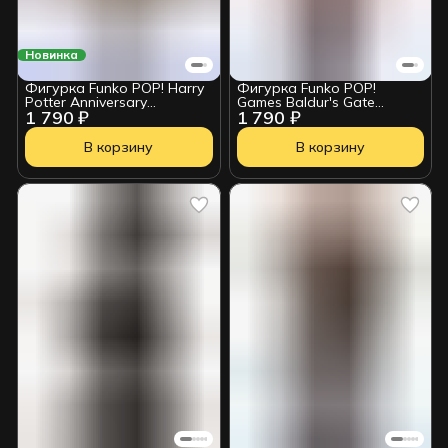
Новинка
Фигурка Funko POP! Harry
Фигурка Funko POP!
Potter Anniversary
Games Baldur's Gate
1 790 ₽
1 790 ₽
Hermione Granger w/Wand
Astarion w/Chase (1017)
(133) 57367
84955
В корзину
В корзину