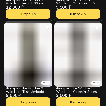
Wild Hunt Imlerith 23 см
Wild Hunt Ciri Series 2 22 см
12 000 ₽
9 500 ₽
0761568009989
0761568005288
В корзину
В корзину
Фигурка The Witcher 3
Фигурка The Witcher 3
Wild Hunt Triss Merigold
Wild Hunt Yennefer Series 2
9 500 ₽
9 500 ₽
Series 2 21 см
20 см 0761568005295
0761568007589
В корзину
В корзину