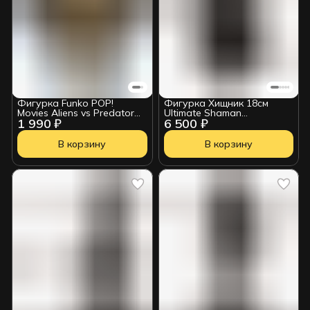
Фигурка Funko POP!
Фигурка Хищник 18см
Movies Aliens vs Predator
Ultimate Shaman
1 990 ₽
6 500 ₽
Requiem Wolf Predator
634482514252
(1998) 90242
В корзину
В корзину