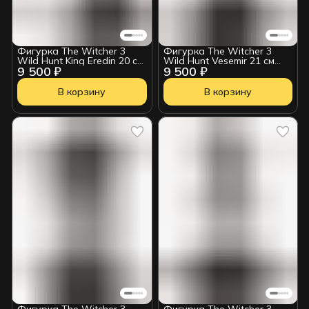
Фигурка The Witcher 3
Фигурка The Witcher 3
Wild Hunt King Eredin 20 см
Wild Hunt Vesemir 21 см
9 500 ₽
9 500 ₽
0761568000276
0761568009996
В корзину
В корзину
Фигурка The Witcher 3
Фигурка The Witcher 3