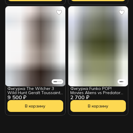
Фигурка The Witcher 3
Фигурка Funko POP!
Wild Hunt Geralt Toussaint
Movies Aliens vs Predator
9 500 ₽
2 700 ₽
Tourney Armor 24 см
Requiem Predalien 6" (1997)
90241
В корзину
В корзину