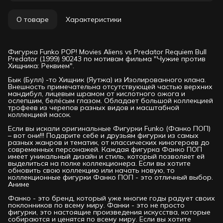
О товаре
Характеристики
Фигурка Funko POP! Movies Aliens vs Predator Requiem Bull
Predator (1999) 90243 по мотивам фильма "Чужие против
Хищника: Реквием".
Бык (Булл) -то Хищник (Яутжа) из Изолированного клана.
Внешность примечательна отсутствующей частью верхних
мандибул, лицевым шрамом от кислотного ожога и
ослепшим, белёсым глазом. Обладает большой коллекцией
трофеев из черепов разных видов и масштабной
коллекцией масок.
Если вы искали оригинальные Фигурки Funko (Фанко ПОП)
– вот они!!! Подарите себе и друзьям фигурки из самых
разных жанров и тематик, от классических киногероев до
современных персонажей. Каждая фигурка Фанко ПОП
имеет уникальный дизайн и стиль, который позволяет ей
выделиться на полке коллекционера. Если вы хотите
обновить свою коллекцию или начать новую, то
коллекционные фигурки Фанко ПОП - это отличный выбор.
Аниме
Фанко - это бренд, который уже многие годы радует своих
поклонников по всему миру. Фанки - это не просто
фигурки, это настоящие произведения искусства, которые
собираются и ценятся по всему миру. Если вы хотите