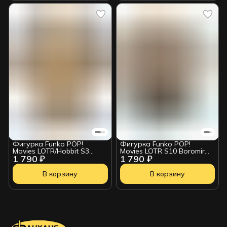
Фигурка Funko POP!
Фигурка Funko POP!
Movies LOTR/Hobbit S3
Movies LOTR S10 Boromir
1 790 ₽
1 790 ₽
Gollum (532) 13559
(1986) 90314
В корзину
В корзину