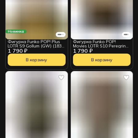
Новинка
Фигурка Funko POP! Plus
Фигурка Funko POP!
LOTR S9 Gollum (GW) (1831)
Movies LOTR S10 Peregrin
1 790 ₽
1 790 ₽
86429
Took (1985) 90313
В корзину
В корзину