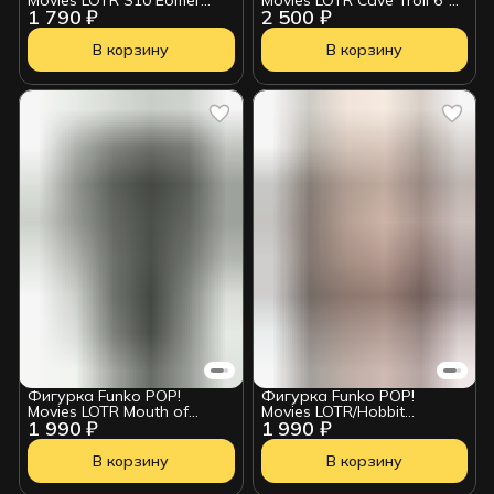
1 790 ₽
2 500 ₽
(1982) 90310
(1580) 80830
В корзину
В корзину
Фигурка Funko POP!
Фигурка Funko POP!
Movies LOTR Mouth of
Movies LOTR/Hobbit
1 990 ₽
1 990 ₽
Sauron (1578) 80832
Saruman (447) 13555
В корзину
В корзину