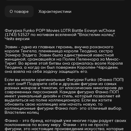
О товаре
Характеристики
Фигурка Funko POP! Movies LOTR Battle Eowyn w/Chase
(1743) 51527 по мотивам вселенной "Властелин колец".
Чейз версия
Эовин - одна из главных героинь, внучка роханского
короля Тенгела, племянница короля Теодена, сестра
Эомера Эадига. Эовин была единственной известной
женщиной, сражавшейся на Полях Пеленнора за Минас-
Тирит. Во время этой битвы она сражалась возле Короля
Теодена, а когда он был повержен Королём-Чародеем,
она взяла на себя задачу защищать его.
Если вы искали оригинальные Фигурки Funko (Фанко ПОП)
– вот они!!! Подарите себе и друзьям фигурки из самых
разных жанров и тематик, от классических киногероев до
современных персонажей. Каждая фигурка Фанко ПОП
имеет уникальный дизайн и стиль, который позволяет ей
выделиться на полке коллекционера. Если вы хотите
обновить свою коллекцию или начать новую, то
коллекционные фигурки Фанко поп- это отличный выбор.
Властелин колец
Фанко - это бренд, который уже многие годы радует своих
поклонников по всему миру. Фанки - это не просто
фигурки, это настоящие произведения искусства, которые