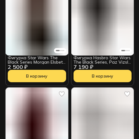
Фигурка Star Wars The
Фигурка Hasbro Star Wars
Black Series Morgan Elsbeth
The Black Series, Paz Vizsla
2 500 ₽
7 190 ₽
HSB244
(The Mandalorian)
5010996204004
В корзину
В корзину