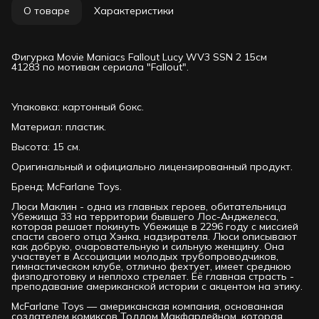
О товаре
Характеристики
Фигурка Movie Maniacs Fallout Lucy WV3 SSN 2 15см
41283 по мотивам сериала "Fallout".
Упаковка: картонный бокс.
Материал: пластик.
Высота: 15 см.
Оригинальный и официально лицензированный продукт.
Бренд: McFarlane Toys.
Люси Маклин - одна из главных героев, обитательница
Убежища 33 на территории бывшего Лос-Анджелеса,
которая решает покинуть Убежище в 2296 году с миссией
спасти своего отца Хэнка, надзирателя. Люси описывают
как добрую, очаровательную и сильную женщину. Она
участвует в Ассоциации молодых трубопроводчиков,
гимнастическом клубе, отлично фехтует, имеет среднюю
физподготовку и неплохо стреляет. Её главная страсть -
преподавание американской истории с акцентом на этику.
McFarlane Toys — американская компания, основанная
создателем комиксов Тоддом Макфарлейном, которая