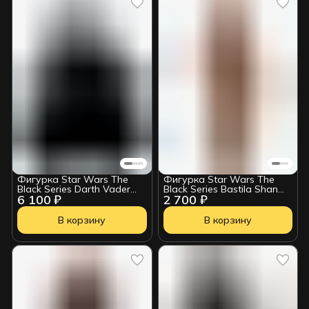
Фигурка Star Wars The
Фигурка Star Wars The
Black Series Darth Vader
Black Series Bastila Shan
6 100 ₽
2 700 ₽
G03645L0
HSB246
В корзину
В корзину