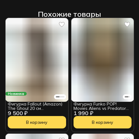
Похожие товары
Новинка
Фигурка Fallout (Amazon)
Фигурка Funko POP!
The Ghoul 20 см
Movies Aliens vs Predator
9 500 ₽
1 990 ₽
0761568012460
Requiem Wolf Predator
(1998) 90242
В корзину
В корзину