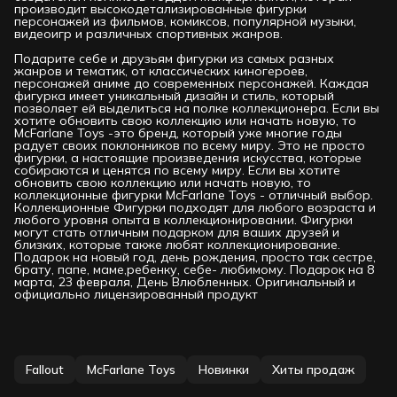
производит высокодетализированные фигурки
персонажей из фильмов, комиксов, популярной музыки,
видеоигр и различных спортивных жанров.
Подарите себе и друзьям фигурки из самых разных
жанров и тематик, от классических киногероев,
персонажей аниме до современных персонажей. Каждая
фигурка имеет уникальный дизайн и стиль, который
позволяет ей выделиться на полке коллекционера. Если вы
хотите обновить свою коллекцию или начать новую, то
McFarlane Toys -это бренд, который уже многие годы
радует своих поклонников по всему миру. Это не просто
фигурки, а настоящие произведения искусства, которые
собираются и ценятся по всему миру. Если вы хотите
обновить свою коллекцию или начать новую, то
коллекционные фигурки McFarlane Toys - отличный выбор.
Коллекционные Фигурки подходят для любого возраста и
любого уровня опыта в коллекционировании. Фигурки
могут стать отличным подарком для ваших друзей и
близких, которые также любят коллекционирование.
Подарок на новый год, день рождения, просто так сестре,
брату, папе, маме,ребенку, себе- любимому. Подарок на 8
марта, 23 февраля, День Влюбленных. Оригинальный и
официально лицензированный продукт
Fallout
McFarlane Toys
Новинки
Хиты продаж