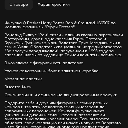
О товаре
Характеристики
Фигурка Q Posket Harry Potter Ron & Croutard 166507 по
мотивам франшизы "Гарри Поттер".
Рональд Билиус "Рон" Уизли - один из главных персонажей
Поттерианы, друг и одноклассник Гарри Поттера и
Гермионы Грейнджер, член Золотого Трио. Младший сын в
семье Уизли. Обладатель специальной награды Хогвартса
"За заслуги перед школой", полученной в 1993 году за
спасение школы от чудовища Тайной комнаты - василиска.
В комплекте с фигуркой есть подставка.
Упаковка: картонный бокс и защитная коробка
Материал: пластик.
Высота: 14 см.
Оригинальный и официально лицензированный продукт.
Подарите себе и друзьям фигурки из самых разных
жанров и тематик, от классических киногероев до
современных персонажей. Каждая фигурка имеет
уникальный дизайн и стиль, который позволяет ей
выделиться на полке коллекционера. Если вы хотите
обновить свою коллекцию или начать новую, то Banpresto
- это бренд, который уже многие годы радует своих