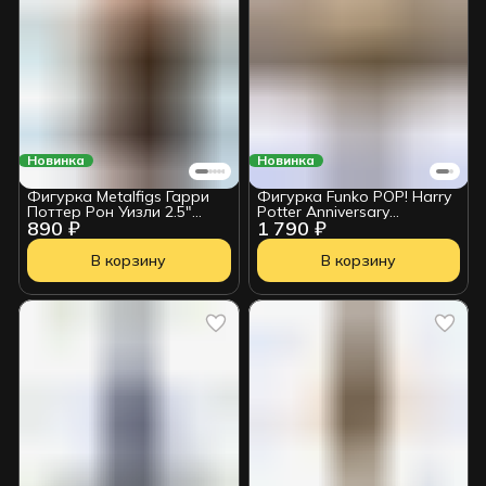
Новинка
Новинка
Фигурка Metalfigs Гарри
Фигурка Funko POP! Harry
Поттер Рон Уизли 2.5"
Potter Anniversary
890 ₽
1 790 ₽
2100901239108
Hermione Granger w/Wand
(133) 57367
В корзину
В корзину