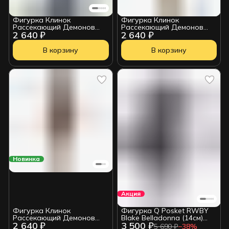
Фигурка Клинок
Фигурка Клинок
Рассекающий Демонов
Рассекающий Демонов
2 640 ₽
2 640 ₽
Kimetsu no Yaiba Yushiro
Kimetsu no Yaiba Makomo
Ver. A 4983164184570
В корзину
В корзину
Новинка
Акция
Фигурка Клинок
Фигурка Q Posket RWBY
Рассекающий Демонов
Blake Belladonna (14см)
2 640 ₽
3 500 ₽
Kimetsu no Yaiba Makomo
(18144) 4983164181449
5 690 ₽
−
38
%