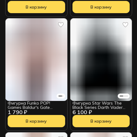
Ver. B 4983164183108
В корзину
В корзину
Фигурка Funko POP!
Фигурка Star Wars The
Games Baldur's Gate
Black Series Darth Vader
1 790 ₽
6 100 ₽
Astarion w/Chase (1017)
G03645L0
84955
В корзину
В корзину