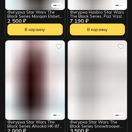
Фигурка Star Wars The
Фигурка Hasbro Star Wars
Black Series Morgan Elsbeth
The Black Series, Paz Vizsla
2 500 ₽
7 190 ₽
HSB244
(The Mandalorian)
5010996204004
В корзину
В корзину
Фигурка Star Wars The
Фигурка Star Wars The
Black Series Ahsoka HK-87
Black Series Snowtrooper
2 000 ₽
3 500 ₽
Assassin Droid 212092
214331