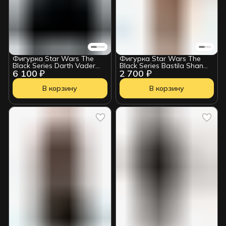
Фигурка Star Wars The
Фигурка Star Wars The
Black Series Darth Vader
Black Series Bastila Shan
6 100 ₽
2 700 ₽
G03645L0
HSB246
В корзину
В корзину