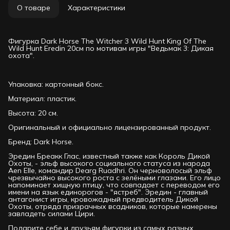
О товаре
Характеристики
Фигурка Dark Horse The Witcher 3 Wild Hunt King Of The
Wild Hunt Eredin 20см по мотивам игры "Ведьмак 3: Дикая
охота".
Упаковка: картонный бокс.
Материал: пластик.
Высота: 20 см.
Оригинальный и официально лицензированный продукт.
Бренд: Dark Horse.
Эредин Бреакк Глас, известный также как Король Дикой
Охоты, - эльф высокого социального статуса из народа
Aen Elle, командир Dearg Ruadhri. Он черноволосый эльф
чрезвычайно высокого роста с зелёными глазами. Его лицо
напоминает хищную птицу, что совпадает с переводом его
имени на язык единорогов - "ястреб". Эредин - главный
антагонист игры, кровожадный предводитель Дикой
Охоты, отряда призрачных всадников, которые намерены
завладеть силами Цири.
Подарите себе и друзьям фигурки из самых разных