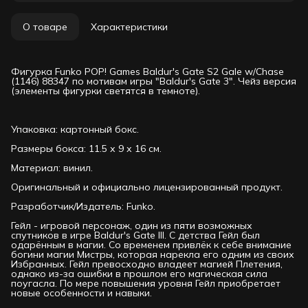
О товаре
Характеристики
Фигурка Funko POP! Games Baldur's Gate S2 Gale w/Chase
(1146) 88347 по мотивам игры "Baldur's Gate 3". Чейз версия
(элементы фигурки светятся в темноте).
Упаковка: картонный бокс.
Размеры бокса: 11.5 х 9 х 16 см.
Материал: винил.
Оригинальный и официально лицензированный продукт.
Разработчик/Издатель: Funko.
Гейл - игровой персонаж, один из пяти возможных
спутников в игре Baldur's Gate III. С детства Гейл был
одарённым в магии. Со временем привлёк к себе внимание
богини магии Мистры, которая нарекла его одним из своих
Избранных. Гейл превосходно владеет магией Плетения,
однако из-за ошибки в прошлом его магическая сила
поугасла. По мере повышения уровня Гейл приобретает
новые особенности и навыки.