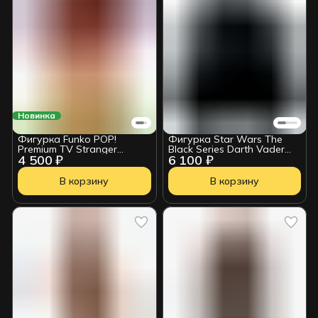
Новинка
Фигурка Funko POP!
Фигурка Star Wars The
Premium TV Stranger
Black Series Darth Vader
4 500 ₽
6 100 ₽
Things Demogorgon (On
G03645L0
Fire) (Exc) (1831) 88400
В корзину
В корзину