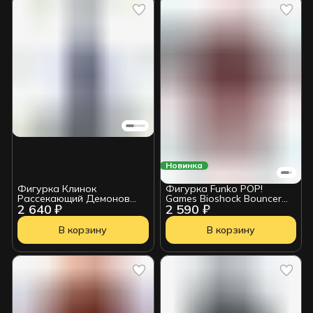
Новинка
Фигурка Клинок
Фигурка Funko POP!
Рассекающий Демонов
Games Bioshock Bouncer
2 640 ₽
2 590 ₽
Kimetsu no Yaiba Yushiro
Big Daddy 6" (1145) 90832
В корзину
В корзину