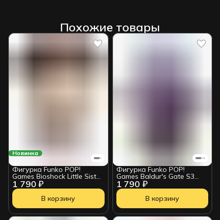
Похожие товары
Новинка
Фигурка Funko POP!
Фигурка Funko POP!
Games Bioshock Little Sister
Games Baldur's Gate S3
1 790 ₽
1 790 ₽
with Syringe (1143) 90830
The Emperor (1189) 91595
В корзину
В корзину