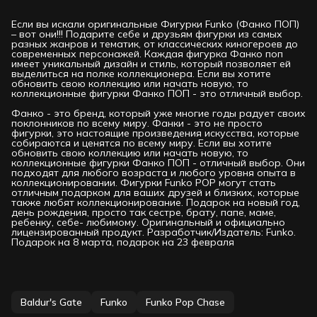
Если вы искали оригинальные Фигурки Funko (Фанко ПОП)
– вот они!!! Подарите себе и друзьям фигурки из самых
разных жанров и тематик, от классических киногероев до
современных персонажей. Каждая фигурка Фанко поп
имеет уникальный дизайн и стиль, который позволяет ей
выделиться на полке коллекционера. Если вы хотите
обновить свою коллекцию или начать новую, то
коллекционные фигурки Фанко ПОП - это отличный выбор.
Фанко - это бренд, который уже многие годы радует своих
поклонников по всему миру. Фанки - это не просто
фигурки, это настоящие произведения искусства, которые
собираются и ценятся по всему миру. Если вы хотите
обновить свою коллекцию или начать новую, то
коллекционные фигурки Фанко ПОП - отличный выбор. Они
подходят для любого возраста и любого уровня опыта в
коллекционировании. Фигурки Funko РОР могут стать
отличным подарком для ваших друзей и близких, которые
также любят коллекционирование. Подарок на новый год,
день рождения, просто так сестре, брату, папе, маме,
ребенку, себе- любимому. Оригинальный и официально
лицензированный продукт. Разработчик/Издатель: Funko.
Подарок на 8 марта, подарок на 23 февраля
Baldur's Gate
Funko
Funko Pop Chase