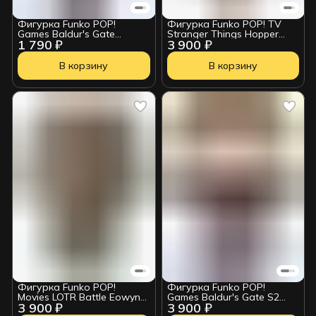
Фигурка Funko POP!
Фигурка Funko POP! TV
Games Baldur's Gate
Stranger Things Hopper
1 790 ₽
3 900 ₽
Astarion w/Chase (1017)
w/Donut w/Chase (512)
84955
14425
В корзину
В корзину
Фигурка Funko POP!
Фигурка Funko POP!
Movies LOTR Battle Eowyn
Games Baldur's Gate S2
3 900 ₽
3 900 ₽
w/Chase (1743) 51527
Gale w/Chase (1146) 88347