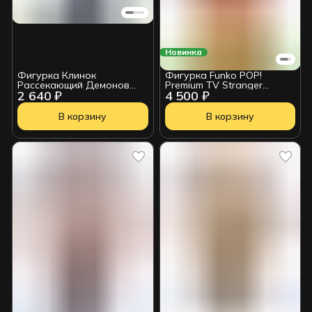
Новинка
Фигурка Клинок
Фигурка Funko POP!
Рассекающий Демонов
Premium TV Stranger
2 640 ₽
4 500 ₽
Kimetsu no Yaiba Yushiro
Things Demogorgon (On
Fire) (Exc) (1831) 88400
В корзину
В корзину