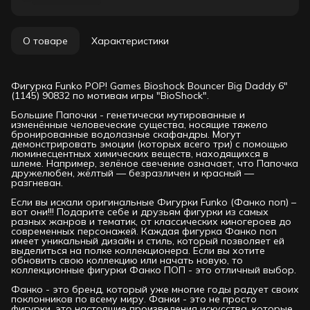
О товаре
Характеристики
Фигурка Funko POP! Games Bioshock Bouncer Big Daddy 6"
(1145) 90832 по мотивам игры "BioShock".
Большие Папочки - генетически мутированные и
изменённые человеческие существа, носящие тяжело
бронированные водолазные скафандры. Могут
демонстрировать эмоции (которых всего три) с помощью
люминесцентных химических веществ, находящихся в
шлеме. Например, зелёное свечение означает, что Папочка
дружелюбен, жёлтый — безразличен и красный —
разгневан.
Если вы искали оригинальные Фигурки Funko (Фанко поп) –
вот они!!! Подарите себе и друзьям фигурки из самых
разных жанров и тематик, от классических киногероев до
современных персонажей. Каждая фигурка Фанко поп
имеет уникальный дизайн и стиль, который позволяет ей
выделиться на полке коллекционера. Если вы хотите
обновить свою коллекцию или начать новую, то
коллекционные фигурки Фанко ПОП - это отличный выбор.
Фанко - это бренд, который уже многие годы радует своих
поклонников по всему миру. Фанки - это не просто
фигурки, это настоящие произведения искусства, которые