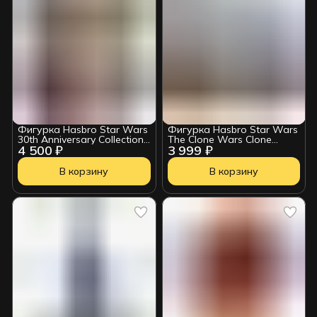
Фигурка Hasbro Star Wars
Фигурка Hasbro Star Wars
30th Anniversary Collection
The Clone Wars Clone
4 500 ₽
3 999 ₽
Imperial EVO Trooper Force
Trooper Army
Unleashed 3.75 Inch Action
Figure
В корзину
В корзину