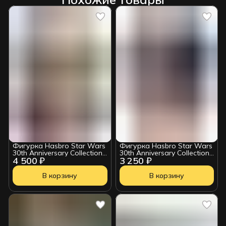
Фигурка Hasbro Star Wars
Фигурка Hasbro Star Wars
30th Anniversary Collection
30th Anniversary Collection
4 500 ₽
3 250 ₽
Imperial EVO Trooper Force
Shadow Stormtrooper 3.75
Unleashed 3.75 Inch Action
Inch Action Figure
Figure
В корзину
В корзину