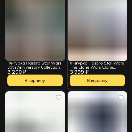
Фигурка Hasbro Star Wars
Фигурка Hasbro Star Wars
30th Anniversary Collection
The Clone Wars Clone
3 200 ₽
3 999 ₽
Stormtrooper 3.75 Inch
Trooper Army
Action Figure
В корзину
В корзину