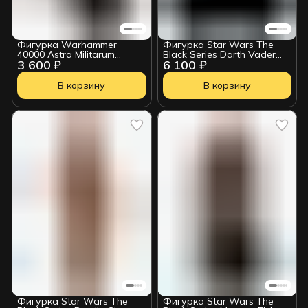
Фигурка Warhammer
Фигурка Star Wars The
40000 Astra Militarum
Black Series Darth Vader
3 600 ₽
6 100 ₽
Commissar Wv10 18см
G03645L0
109016
В корзину
В корзину
Фигурка Star Wars The
Фигурка Star Wars The