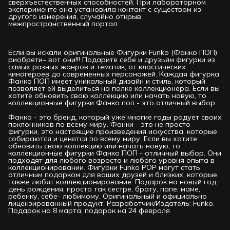
сверхъестественных способностей. При лабораторном
эксперименте она установила контакт с существом из
другого измерения, случайно открыв
межпространственный портал.
Если вы искали оригинальные Фигурки Funko (Фанко ПОП)
риобрети– вот они!!! Подарите себе и друзьям фигурки из
самых разных жанров и тематик, от классических
киногероев до современных персонажей. Каждая фигурка
Фанко ПОП имеет уникальный дизайн и стиль, который
позволяет ей выделиться на полке коллекционера. Если вы
хотите обновить свою коллекцию или начать новую, то
коллекционные фигурки Фанко поп - это отличный выбор.
Фанко - это бренд, который уже многие годы радует своих
поклонников по всему миру. Фанки - это не просто
фигурки, это настоящие произведения искусства, которые
собираются и ценятся по всему миру. Если вы хотите
обновить свою коллекцию или начать новую, то
коллекционные фигурки Фанко ПОП - отличный выбор. Они
подходят для любого возраста и любого уровня опыта в
коллекционировании. Фигурки Funko РОР могут стать
отличным подарком для ваших друзей и близких, которые
также любят коллекционирование. Подарок на новый год,
день рождения, просто так сестре, брату, папе, маме,
ребенку, себе- любимому. Оригинальный и официально
лицензированный продукт. Разработчик/Издатель: Funko.
Подарок на 8 марта, подарок на 24 февраля