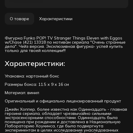
О товаре
Характеристики
Фигурка Funko POP! TV Stranger Things Eleven with Eggos
w/Chase (421) 13318 по мотивам сериала "Очень странные
дела". Чейз версия. Эксклюзивная фигурка- успей купить
только для твоей коллекции!!!
Характеристики:
Упаковка: картонный бокс
Размеры бокса: 11.5 х 9 х 16 см
Материал: винил
Оригинальный и официально лицензированный продукт
Джейн Хоппер, более известна как Одиннадцать - главная
героиня сериала, обладает чрезвычайно сильными
экстрасенсорными способностями. Одиннадцать была
похищена при рождении и доставлена в Национальную
Лабораторию Хоукинса, где была подвергнута
экспериментам в целях исследования унаследованных