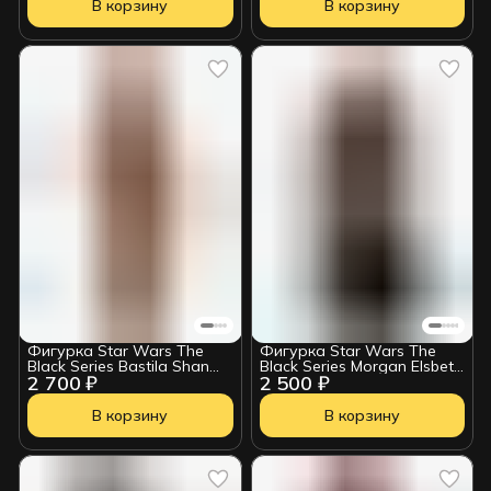
В корзину
В корзину
Фигурка Star Wars The
Фигурка Star Wars The
Black Series Bastila Shan
Black Series Morgan Elsbeth
2 700 ₽
2 500 ₽
HSB246
HSB244
В корзину
В корзину