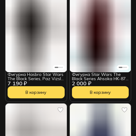
Фигурка Hasbro Star Wars
Фигурка Star Wars The
The Black Series, Paz Vizsla
Black Series Ahsoka HK-87
7 190 ₽
2 000 ₽
(The Mandalorian)
Assassin Droid 212092
5010996204004
В корзину
В корзину