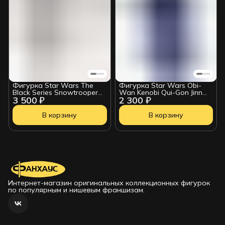
Фигурка Star Wars The
Фигурка Star Wars Obi-
Black Series Snowtrooper
Wan Kenobi Qui-Gon Jinn
3 500 ₽
2 300 ₽
214331
6210425
В корзину
В корзину
Интернет-магазин оригинальных коллекционных фигурок
по популярным и нишевым франшизам.