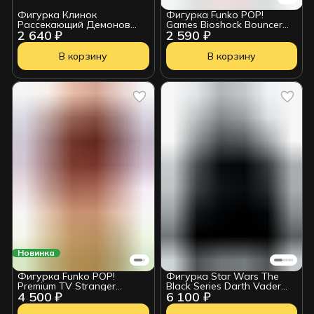
Фигурка Клинок
Фигурка Funko POP!
Рассекающий Демонов
Games Bioshock Bouncer
2 640 ₽
2 590 ₽
Kimetsu no Yaiba Yushiro
Big Daddy 6" (1145) 90832
В корзину
В корзину
Новинка
Фигурка Funko POP!
Фигурка Star Wars The
Premium TV Stranger
Black Series Darth Vader
4 500 ₽
6 100 ₽
Things Demogorgon (On
G03645L0
Fire) (Exc) (1831) 88400